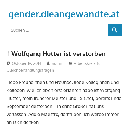
Zum
Inhalt
gender.dieangewandte.at
springen
Just
Suchen
another
SUCHEN
nach:
WordPress
site
† Wolfgang Hutter ist verstorben
Oktober 19, 2014
admin
Arbeitskreis für
Gleichbehandlungsfragen
Liebe Freundinnen und Freunde, liebe Kolleginnen und
Kollegen, wie ich eben erst erfahren habe ist Wolfgang
Hutter, mein früherer Meister und Ex-Chef, bereits Ende
September gestorben. Ein ganz Großer hat uns
verlassen. Addio Maestro, dormi ben. Ich werde immer
an Dich denken.