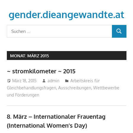
Zum
Inhalt
gender.dieangewandte.at
springen
Just
Suchen
another
SUCHEN
nach:
WordPress
site
MONAT:
MÄRZ 2015
~ stromkilometer ~ 2015
März 18, 2015
admin
Arbeitskreis für
Gleichbehandlungsfragen
,
Ausschreibungen, Wettbewerbe
und Förderungen
8. März – Internationaler Frauentag
(International Women’s Day)