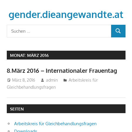
Zum
Inhalt
gender.dieangewandte.at
springen
Just
Suchen
another
SUCHEN
nach:
WordPress
site
MONAT:
MÄRZ 2016
8.März 2016 – Internationaler Frauentag
März 8, 2016
admin
Arbeitskreis für
Gleichbehandlungsfragen
SEITEN
Arbeitskreis für Gleichbehandlungsfragen
Downloads