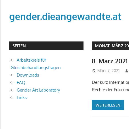
Zum
Inhalt
gender.dieangewandte.at
springen
Just
another
WordPress
SEITEN
MONAT:
MÄRZ 20
site
8. März 2021
Arbeitskreis für
Gleichbehandlungsfragen
März 7, 2021
Downloads
Der kurz Internati
FAQ
Rechte der Frau un
Gender Art Laboratory
Links
WEITERLESEN