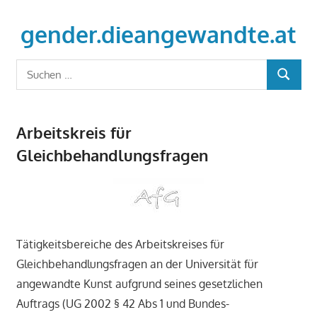
Zum
Inhalt
gender.dieangewandte.at
springen
Just
Suchen
another
SUCHEN
nach:
WordPress
site
Arbeitskreis für
Gleichbehandlungsfragen
Tätigkeitsbereiche des Arbeitskreises für
Gleichbehandlungsfragen an der Universität für
angewandte Kunst aufgrund seines gesetzlichen
Auftrags (UG 2002 § 42 Abs 1 und Bundes-