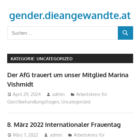
Zum
Inhalt
gender.dieangewandte.at
springen
Just
Suchen
another
SUCHEN
nach:
WordPress
site
KATEGORIE:
UNCATEGORIZED
Der AfG trauert um unser Mitglied Marina
Vishmidt
April 29, 2024
admin
Arbeitskreis für
Gleichbehandlungsfragen
,
Uncategorized
8. März 2022 Internationaler Frauentag
März 7, 2022
admin
Arbeitskreis für